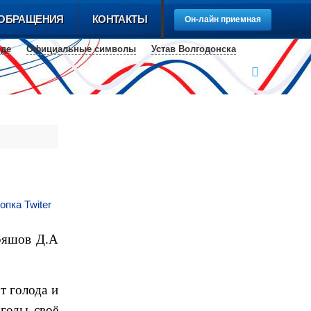
ОБРАЩЕНИЯ
КОНТАКТЫ
Он-лайн приемная
оде
Официальные cимволы
Устав Волгодонска
опка Twiter
ряшов Д.А
т голода и
 годы своё