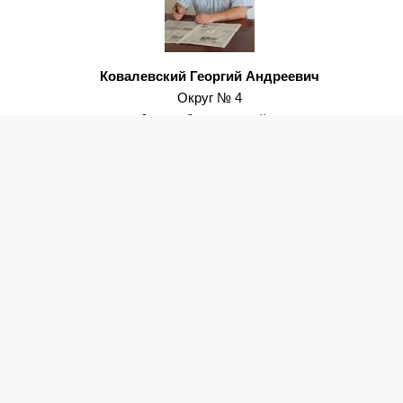
Ковалевский Георгий Андреевич
Округ
№ 4
Адрес
блога
:
перейти
Кудрявцев Геннадий Геннадьевич
Округ
№ 13
Адрес
блога
:
h
http
://
13.okrugvdonsk.ru
ого транспорта с памятными датами
01.07.22
ым работодателем на Дону
01.07.22
влению – 65
30.06.22