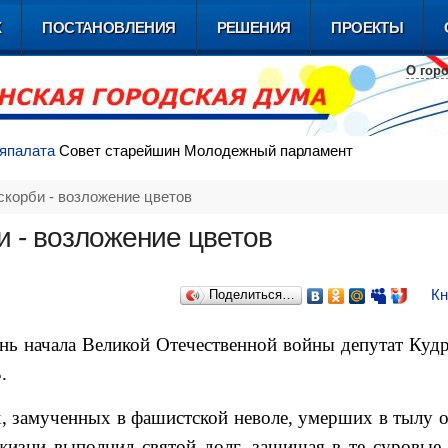
Х
ПОСТАНОВЛЕНИЯ
РЕШЕНИЯ
ПРОЕКТЫ
О гор
я
палата
Совет
старейшин
Молодежный
парламент
 скорби - возложение цветов
би - возложение цветов
Кн
Поделиться…
нь начала Великой Отечественной войны депутат Куд
.
 замученных в фашистской неволе, умерших в тылу о
жизни выполнил святой долг, защищая в те суровые