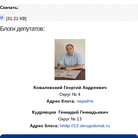
Скачать:
[31.21 KB]
Блоги депутатов:
Ковалевский Георгий Андреевич
Округ
№ 4
Адрес
блога
:
перейти
Кудрявцев Геннадий Геннадьевич
Округ
№ 13
Адрес
блога
:
h
http
://
13.okrugvdonsk.ru