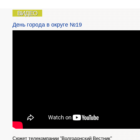
ВИДЕО
День города в округе №19
Сюжет телекомпании "Волгодонский Вестник"