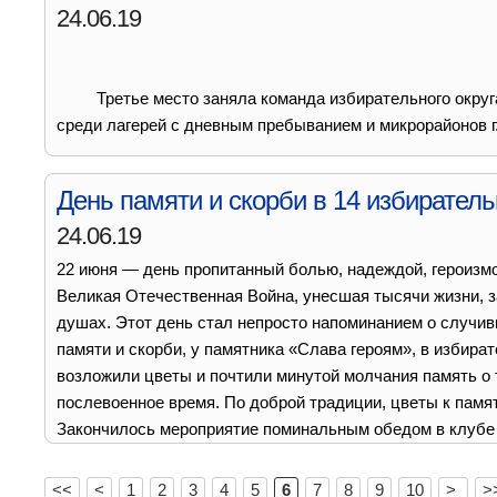
24.06.19
Третье место заняла команда избирательного округа
среди лагерей с дневным пребыванием и микрорайонов г.
День памяти и скорби в 14 избиратель
24.06.19
22 июня — день пропитанный болью, надеждой, героизмо
Великая Отечественная Война, унесшая тысячи жизни, 
душах. Этот день стал непросто напоминанием о случивш
памяти и скорби, у памятника «Слава героям», в избира
возложили цветы и почтили минутой молчания память о те
послевоенное время. По доброй традиции, цветы к памя
Закончилось мероприятие поминальным обедом в клубе
<<
<
1
2
3
4
5
6
7
8
9
10
>
>