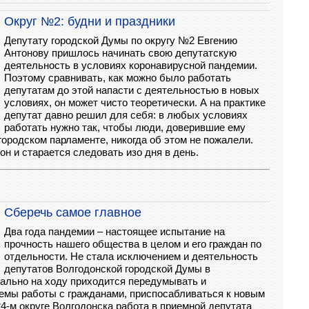
Округ №2: будни и праздники
Депутату городской Думы по округу №2 Евгению
Антонову пришлось начинать свою депутатскую
деятельность в условиях коронавирусной пандемии.
Поэтому сравнивать, как можно было работать
депутатам до этой напасти с деятельностью в новых
условиях, он может чисто теоретически. А на практике
депутат давно решил для себя: в любых условиях
работать нужно так, чтобы люди, доверившие ему
городском парламенте, никогда об этом не пожалели.
он и старается следовать изо дня в день.
Сберечь самое главное
Два года пандемии – настоящее испытание на
прочность нашего общества в целом и его граждан по
отдельности. Не стала исключением и деятельность
депутатов Волгодонской городской Думы в
вально на ходу приходится передумывать и
мы работы с гражданами, приспосабливаться к новым
 24-м округе Волгодонска работа в приемной депутата