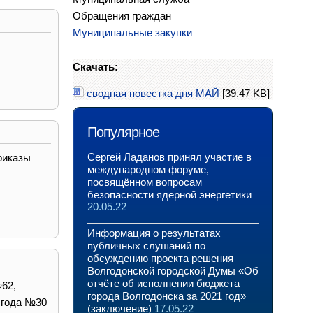
Обращения граждан
Муниципальные закупки
Скачать:
сводная повестка дня МАЙ
[39.47 KB]
Популярное
Сергей Ладанов принял участие в
риказы
международном форуме,
посвящённом вопросам
безопасности ядерной энергетики
20.05.22
Информация о результатах
публичных слушаний по
обсуждению проекта решения
Волгодонской городской Думы «Об
отчёте об исполнении бюджета
№62,
города Волгодонска за 2021 год»
 года №30
(заключение)
17.05.22