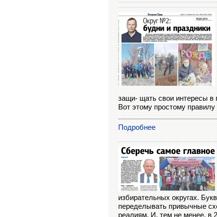
защи- щать свои интересы в 
Вот этому простому правилу 
Подробнее
избирательных округах. Бук
переделывать привычные схе
реалиям. И, тем не менее, в