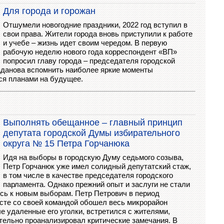
Для города и горожан
Отшумели новогодние праздники, 2022 год вступил в
свои права. Жители города вновь приступили к работе
и учебе – жизнь идет своим чередом. В первую
рабочую неделю нового года корреспондент «ВП»
попросил главу города – председателя городской
данова вспомнить наиболее яркие моменты
ся планами на будущее.
Выполнять обещанное – главный принцип
депутата городской Думы избирательного
округа № 15 Петра Горчанюка
Идя на выборы в городскую Думу седьмого созыва,
Петр Горчанюк уже имел солидный депутатский стаж,
в том числе в качестве председателя городского
парламента. Однако прежний опыт и заслуги не стали
ись к новым выборам. Петр Петрович в период
сте со своей командой обошел весь микрорайон
е удаленные его уголки, встретился с жителями,
ельно проанализировал критические замечания. В