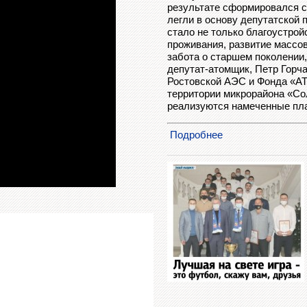
результате сформировался с
легли в основу депутатской 
стало не только благоустрой
проживания, развитие массов
забота о старшем поколении
депутат-атомщик, Петр Горч
Ростовской АЭС и Фонда «АТ
территории микрорайона «Сол
реализуются намеченные пла
Подробнее