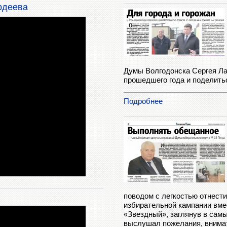
рдеева
Думы Волгодонска Сергея Ла
прошедшего года и поделить
Подробнее
поводом с легкостью отнест
избирательной кампании вме
«Звездный», заглянув в самы
выслушал пожелания, внимат