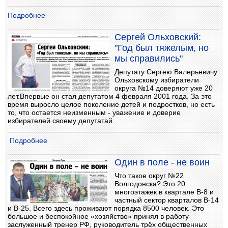
Подробнее
Сергей Ольховский:
"Год был тяжелым, но
мы справились"
Депутату Сергею Валерьевичу
Ольховскому избиратели
округа №14 доверяют уже 20
лет.Впервые он стал депутатом 4 февраля 2001 года. За это
время выросло целое поколение детей и подростков, но есть
то, что остается неизменным - уважение и доверие
избирателей своему депутатай.
Подробнее
Один в поле - не воин
Что такое округ №22
Волгодонска? Это 20
многоэтажек в квартале В-8 и
частный сектор кварталов В-14
и В-25. Всего здесь проживают порядка 8500 человек. Это
большое и беспокойное «хозяйство» принял в работу
заслуженный тренер РФ, руководитель трёх общественных