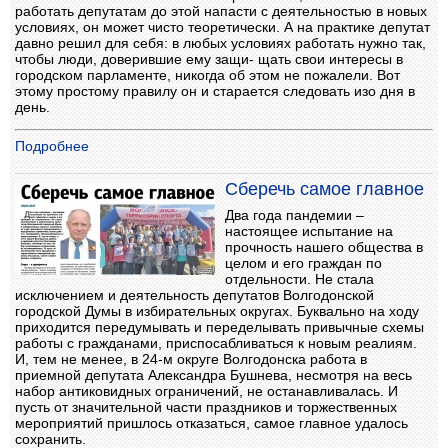
работать депутатам до этой напасти с деятельностью в новых
условиях, он может чисто теоретически. А на практике депутат
давно решил для себя: в любых условиях работать нужно так,
чтобы люди, доверившие ему защи- щать свои интересы в
городском парламенте, никогда об этом не пожалели. Вот
этому простому правилу он и старается следовать изо дня в
день.
Подробнее
Сберечь самое главное
Два года пандемии –
настоящее испытание на
прочность нашего общества в
целом и его граждан по
отдельности. Не стала
исключением и деятельность депутатов Волгодонской
городской Думы в избирательных округах. Буквально на ходу
приходится передумывать и переделывать привычные схемы
работы с гражданами, приспосабливаться к новым реалиям.
И, тем не менее, в 24-м округе Волгодонска работа в
приемной депутата Александра Бушнева, несмотря на весь
набор антиковидных ограничений, не останавливалась. И
пусть от значительной части праздников и торжественных
мероприятий пришлось отказаться, самое главное удалось
сохранить.