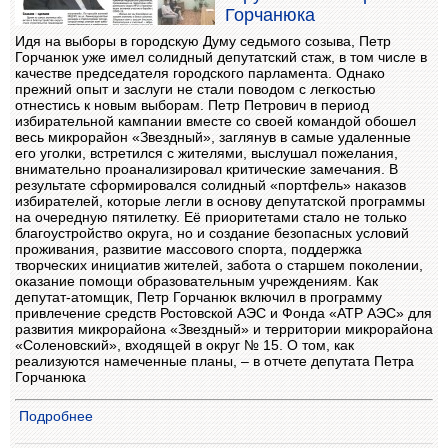
Горчанюка
Идя на выборы в городскую Думу седьмого созыва, Петр
Горчанюк уже имел солидный депутатский стаж, в том числе в
качестве председателя городского парламента. Однако
прежний опыт и заслуги не стали поводом с легкостью
отнестись к новым выборам. Петр Петрович в период
избирательной кампании вместе со своей командой обошел
весь микрорайон «Звездный», заглянув в самые удаленные
его уголки, встретился с жителями, выслушал пожелания,
внимательно проанализировал критические замечания. В
результате сформировался солидный «портфель» наказов
избирателей, которые легли в основу депутатской программы
на очередную пятилетку. Её приоритетами стало не только
благоустройство округа, но и создание безопасных условий
проживания, развитие массового спорта, поддержка
творческих инициатив жителей, забота о старшем поколении,
оказание помощи образовательным учреждениям. Как
депутат-атомщик, Петр Горчанюк включил в программу
привлечение средств Ростовской АЭС и Фонда «АТР АЭС» для
развития микрорайона «Звездный» и территории микрорайона
«Соленовский», входящей в округ № 15. О том, как
реализуются намеченные планы, – в отчете депутата Петра
Горчанюка
Подробнее