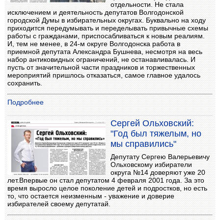
отдельности. Не стала
исключением и деятельность депутатов Волгодонской
городской Думы в избирательных округах. Буквально на ходу
приходится передумывать и переделывать привычные схемы
работы с гражданами, приспосабливаться к новым реалиям.
И, тем не менее, в 24-м округе Волгодонска работа в
приемной депутата Александра Бушнева, несмотря на весь
набор антиковидных ограничений, не останавливалась. И
пусть от значительной части праздников и торжественных
мероприятий пришлось отказаться, самое главное удалось
сохранить.
Подробнее
Сергей Ольховский:
"Год был тяжелым, но
мы справились"
Депутату Сергею Валерьевичу
Ольховскому избиратели
округа №14 доверяют уже 20
лет.Впервые он стал депутатом 4 февраля 2001 года. За это
время выросло целое поколение детей и подростков, но есть
то, что остается неизменным - уважение и доверие
избирателей своему депутатай.