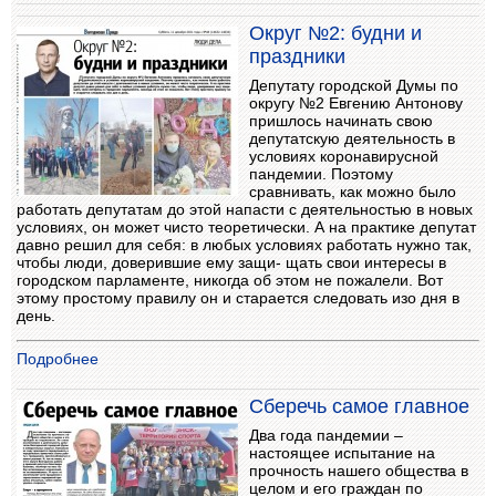
Округ №2: будни и
праздники
Депутату городской Думы по
округу №2 Евгению Антонову
пришлось начинать свою
депутатскую деятельность в
условиях коронавирусной
пандемии. Поэтому
сравнивать, как можно было
работать депутатам до этой напасти с деятельностью в новых
условиях, он может чисто теоретически. А на практике депутат
давно решил для себя: в любых условиях работать нужно так,
чтобы люди, доверившие ему защи- щать свои интересы в
городском парламенте, никогда об этом не пожалели. Вот
этому простому правилу он и старается следовать изо дня в
день.
Подробнее
Сберечь самое главное
Два года пандемии –
настоящее испытание на
прочность нашего общества в
целом и его граждан по