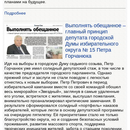
планами на будущее.
Подробнее
Выполнять обещанное –
главный принцип
депутата городской
Думы избирательного
округа № 15 Петра
Горчанюка
Идя на выборы в городскую Думу седьмого созыва, Петр
Горчанюк уже имел солидный депутатский стаж, в том числе в
качестве председателя городского парламента. Однако
прежний опыт и заслуги не стали поводом с легкостью
отнестись к новым выборам. Петр Петрович в период
избирательной кампании вместе со своей командой обошел
весь микрорайон «Звездный», заглянув в самые удаленные
его уголки, встретился с жителями, выслушал пожелания,
внимательно проанализировал критические замечания. В
результате сформировался солидный «портфель» наказов
избирателей, которые легли в основу депутатской программы
на очередную пятилетку. Её приоритетами стало не только
благоустройство округа, но и создание безопасных условий
проживания, развитие массового спорта, поддержка
творческих инициатив жителей, забота о старшем поколении,