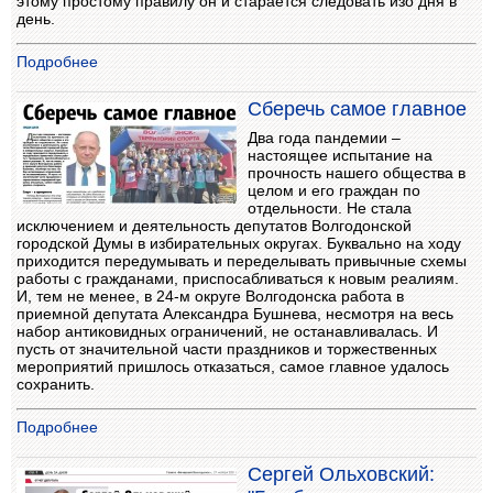
этому простому правилу он и старается следовать изо дня в
день.
Подробнее
Сберечь самое главное
Два года пандемии –
настоящее испытание на
прочность нашего общества в
целом и его граждан по
отдельности. Не стала
исключением и деятельность депутатов Волгодонской
городской Думы в избирательных округах. Буквально на ходу
приходится передумывать и переделывать привычные схемы
работы с гражданами, приспосабливаться к новым реалиям.
И, тем не менее, в 24-м округе Волгодонска работа в
приемной депутата Александра Бушнева, несмотря на весь
набор антиковидных ограничений, не останавливалась. И
пусть от значительной части праздников и торжественных
мероприятий пришлось отказаться, самое главное удалось
сохранить.
Подробнее
Сергей Ольховский: