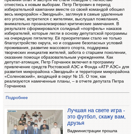
отнестись к новым выборам. Петр Петрович в период
избирательной кампании вместе со своей командой обошел
весь микрорайон «Звездный», заглянув в самые удаленные
его уголки, встретился с жителями, выслушал пожелания,
внимательно проанализировал критические замечания. В
результате сформировался солидный «портфель» наказов
избирателей, которые легли в основу депутатской программы
на очередную пятилетку. Её приоритетами стало не только
благоустройство округа, но и создание безопасных условий
проживания, развитие массового спорта, поддержка
творческих инициатив жителей, забота о старшем поколении,
оказание помощи образовательным учреждениям. Как
депутат-атомщик, Петр Горчанюк включил в программу
привлечение средств Ростовской АЭС и Фонда «АТР АЭС» для
развития микрорайона «Звездный» и территории микрорайона
«Соленовский», входящей в округ № 15. О том, как
реализуются намеченные планы, – в отчете депутата Петра
Горчанюка
Подробнее
Лучшая на свете игра -
это футбол, скажу вам,
друзья
Вадминистрации прошла