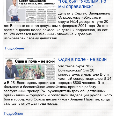
"Год был тяжелым, но
мы справились"
Депутату Сергею Валерьевичу
Ольховскому избиратели
округа №14 доверяют уже 20
лет.Впервые он стал депутатом 4 февраля 2001 года. За это
время выросло целое поколение детей и подростков, но есть
то, что остается неизменным - уважение и доверие
избирателей своему депутатай.
Подробнее
Один в поле - не воин
Что такое округ №22
Волгодонска? Это 20
многоэтажек в квартале В-8 и
частный сектор кварталов В-14
и В-25. Всего здесь проживают порядка 8500 человек. Это
большое и беспокойное «хозяйство» принял в работу
заслуженный тренер РФ, руководитель трёх общественных
организаций – городской и областной Федераций рукопашного
боя и городского Союза десантников - Андрей Парыгин, когда
стал депутатом два года назад.
Подробнее