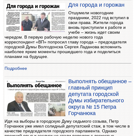
Для города и горожан
Отшумели новогодние
праздники, 2022 год вступил в
свои права. Жители города
вновь приступили к работе и
учебе – жизнь идет своим
чередом. В первую рабочую неделю нового года
корреспондент «ВП» попросил главу города – председателя
городской Думы Волгодонска Сергея Ладанова вспомнить
наиболее яркие моменты прошедшего года и поделиться
планами на будущее.
Подробнее
Выполнять обещанное –
главный принцип
депутата городской
Думы избирательного
округа № 15 Петра
Горчанюка
Идя на выборы в городскую Думу седьмого созыва, Петр
Горчанюк уже имел солидный депутатский стаж, в том числе в
качестве председателя городского парламента. Однако
прежний опыт и заслуги не стали поводом с легкостью